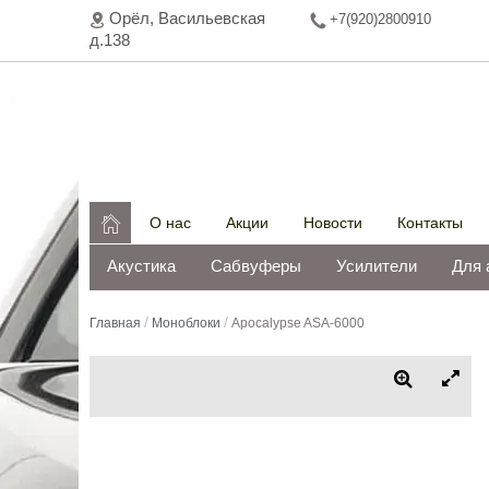
Орёл, Васильeвская
+7(920)2800910
д.138

О нас
Акции
Новости
Контакты
Акустика
Сабвуферы
Усилители
Для 
/
/
Главная
Моноблоки
Apocalypse ASA-6000