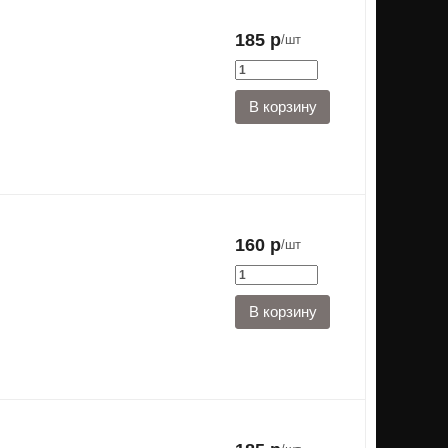
185 р
/шт
160 р
/шт