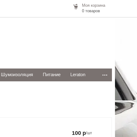
Моя корзина
0 товаров
...
Шумоизоляция
Питание
Leraton
100 р
/шт