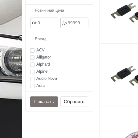
Розничная цена
От
До
Бренд
ACV
Alligator
Alphard
Alpine
Audio Nova
Aura
Avatar
Centurion
DL Audio
DST (Dynamic State
Technology)
Edge
Focal