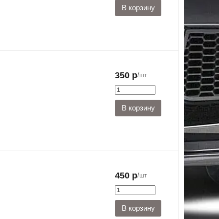
350 р
/шт
450 р
/шт