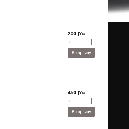
200 р
/шт
450 р
/шт