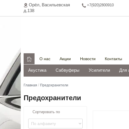
Орёл, Васильeвская
+7(920)2800910
д.138

О нас
Акции
Новости
Контакты
Акустика
Сабвуферы
Усилители
Для 
/
Главная
Предохранители
Предохранители
Сортировать по