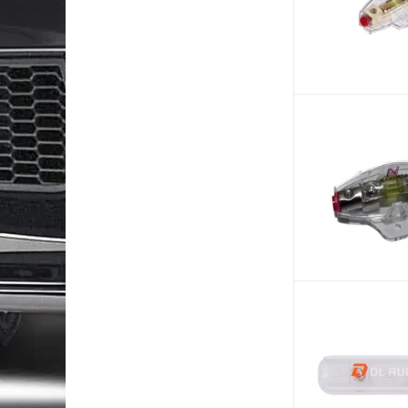
Hertz
JVC
Kenwood
KGB
Kicx
Momo
Pandora
Pioneer
Pride Car Audio
Sho-me
Spl-Lab
StarLine
Swat
Ural
Zeus