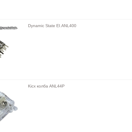
Dynamic State EI.ANL400
Kicx колба ANL44P