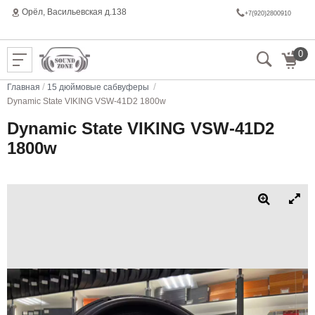
Орёл, Васильeвская д.138
+7(920)2800910
0
/
/
Главная
15 дюймовые сабвуферы
Dynamic State VIKING VSW-41D2 1800w
Dynamic State VIKING VSW-41D2
1800w