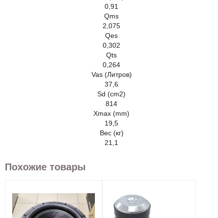
0,91
Qms
2,075
Qes
0,302
Qts
0,264
Vas (Литров)
37,6
Sd (cm2)
814
Xmax (mm)
19,5
Вес (кг)
21,1
Похожие товары