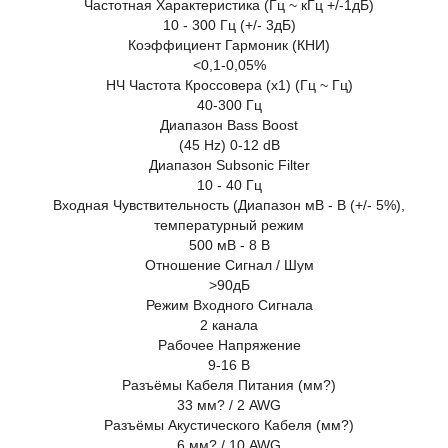
Частотная Характеристика (Гц ~ кГц +/-1дБ)
10 - 300 Гц (+/- 3дБ)
Коэффициент Гармоник (КНИ)
<0,1-0,05%
НЧ Частота Кроссовера (x1) (Гц ~ Гц)
40-300 Гц
Диапазон Bass Boost
(45 Hz) 0-12 dB
Диапазон Subsonic Filter
10 - 40 Гц
Входная Чувствительность (Диапазон мВ - В (+/- 5%),
температурный режим
500 мВ - 8 В
Отношение Сигнал / Шум
>90дБ
Режим Входного Сигнала
2 канала
Рабочее Напряжение
9-16 В
Разъёмы Кабеля Питания (мм?)
33 мм? / 2 AWG
Разъёмы Акустического Кабеля (мм?)
6 мм? / 10 AWG