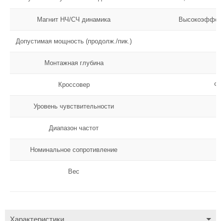
Магнит НЧ/СЧ динамика
Высокоэффект
Допустимая мощность (продолж./пик.)
Монтажная глубина
Кроссовер
ФВ
Уровень чувствительности
Диапазон частот
Номинальное сопротивление
Вес
Характеристики