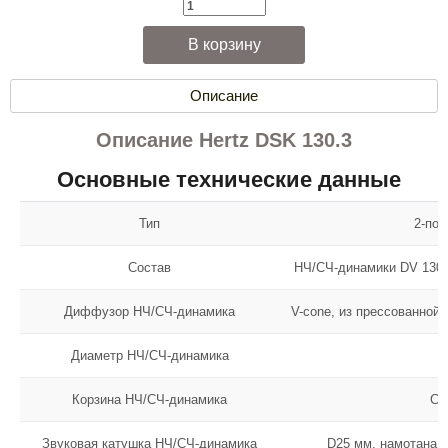
Описание
Описание Hertz DSK 130.3
Основные технические данные
Тип
2-по
Состав
НЧ/СЧ-динамики DV 130.3
Диффузор НЧ/СЧ-динамика
V-cone, из прессованной
Диаметр НЧ/СЧ-динамика
Корзина НЧ/СЧ-динамика
Ст
Звуковая катушка НЧ/СЧ-динамика
D25 мм, намотана м