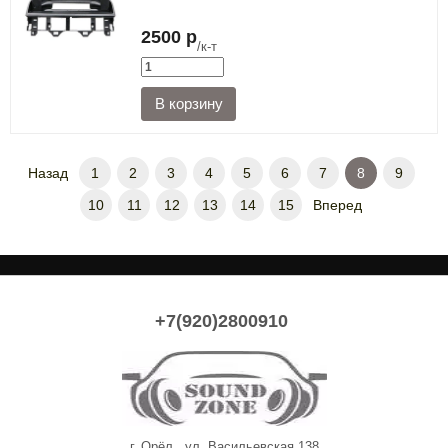
2500 р
/к-т
Назад
1
2
3
4
5
6
7
8
9
10
11
12
13
14
15
Вперед
+7(920)2800910
г. Орёл , ул. Васильевская 138